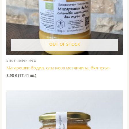
OUT OF STOCK
Био пчелен мед
Магарешки бодил, слънчева метличина, бял трън
8,90
€
(17.41 лв.)