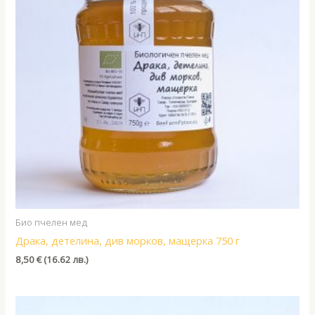
Био пчелен мед
Драка, детелина, див морков, мащерка 750 г
8,50
€
(16.62 лв.)