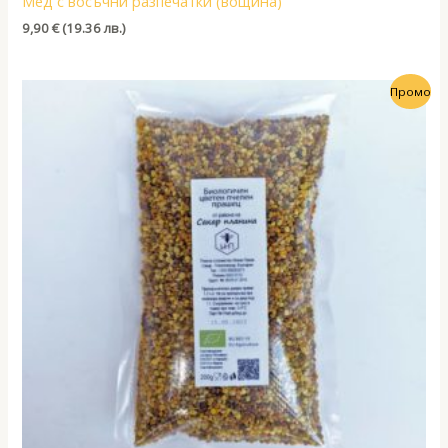
Мед с восъчни разпечатки (вощина)
9,90
€
(19.36 лв.)
Промо