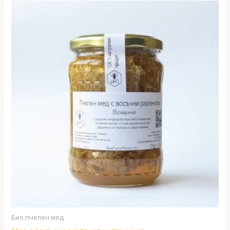
(5.67
(5.50
лв.).
лв.).
Био пчелен мед