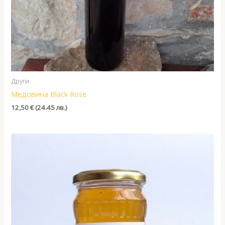
Други
Медовина Black Rose
12,50
€
(24.45 лв.)