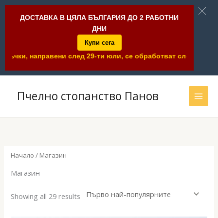
ДОСТАВКА В ЦЯЛА БЪЛГАРИЯ ДО 2 РАБОТНИ
ДНИ
Купи сега
 след 29-ти юли, се обработват след 6-ти август.
Skip
to
Пчелно стопанство Панов
content
Начало
/ Магазин
Магазин
Sorted
Showing all 29 results
by
popularity