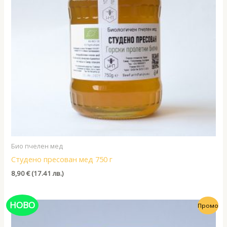
Био пчелен мед
Студено пресован мед 750 г
8,90
€
(17.41 лв.)
НОВО
Промо