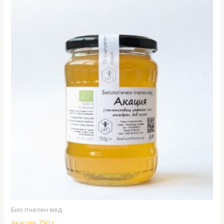
Био пчелен мед
Акация 750 г