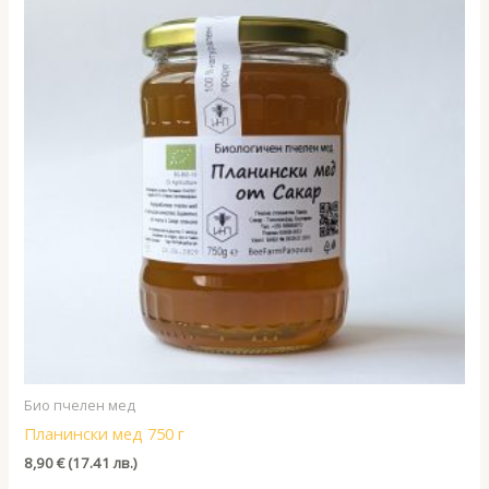
Био пчелен мед
Планински мед 750 г
8,90
€
(17.41 лв.)