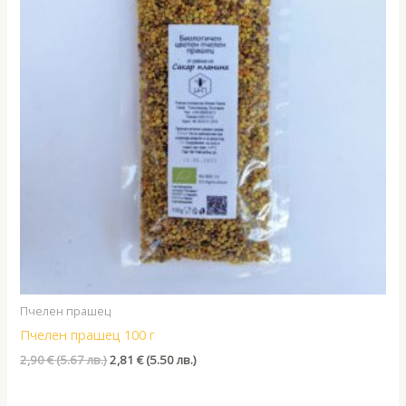
Пчелен прашец
Пчелен прашец 100 г
Original
Текущата
2,90
€
(5.67 лв.)
2,81
€
(5.50 лв.)
price
цена
was:
е:
2,90 €
2,81 €