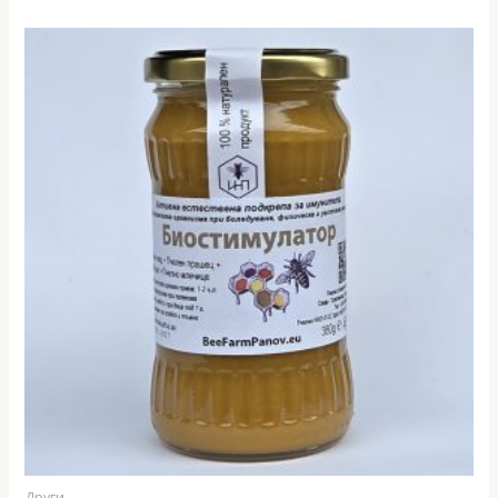
was:
е:
8,50 €
7,50 €
(16.62
(14.67
лв.).
лв.).
Други