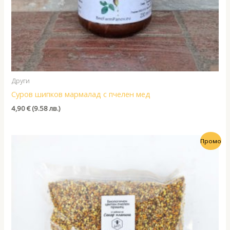
Други
Суров шипков мармалад с пчелен мед
4,90
€
(9.58 лв.)
Промо