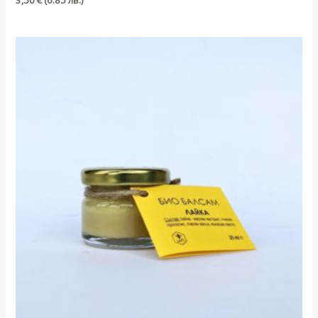
3,50
€
(6.85 лв.)