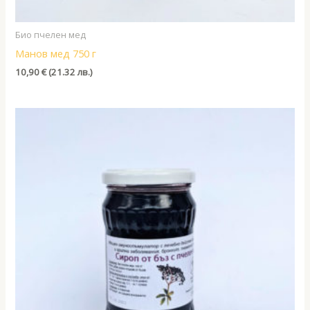
Био пчелен мед
Манов мед 750 г
10,90
€
(21.32 лв.)