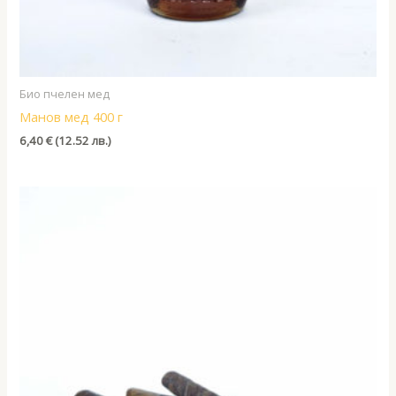
Био пчелен мед
Манов мед 400 г
6,40
€
(12.52 лв.)